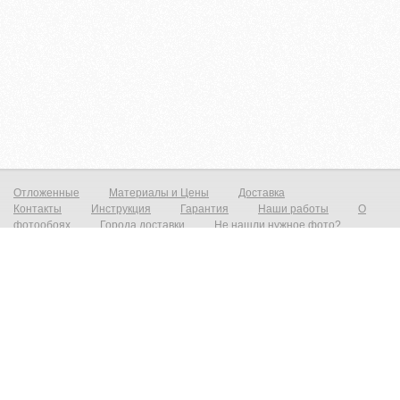
Отложенные
Материалы и Цены
Доставка
Контакты
Инструкция
Гарантия
Наши работы
О
фотообоях
Города доставки
Не нашли нужное фото?
Фотообои на стену
Постеры на стену
© zakagioboi.ru 2012-2025
Фотообои виниловые на флизелиновой основе от 790р./м2 Фреска на стену от 1390р./м2 Постеры от 590р./м2 Холст
от 1490р.м2 Фотообои и фрески на стену — это всегда прекрасный выход недорого сделать ваш интерьер новым и
не неповторимым! Создать прекрасный вид с морским пейзажем, уходящим в даль который расширит ваш
интерьер и предаст эффект дополнительного объёма. Все современные дизайнерские интерьеры не обходятся без
фотопринта на стене, даже небольшая вставка на стене преобразит и предаст индивидуальность любому
интерьеру. При необходимости есть возможность выбрать материал на любой вкус, от просто гладкого до