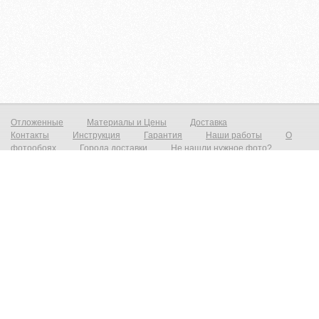
Отложенные
Материалы и Цены
Доставка
Контакты
Инструкция
Гарантия
Наши работы
О
фотообоях
Города доставки
Не нашли нужное фото?
Фотообои на стену
Постеры на стену
© zakagioboi.ru 2012-2025
Фотообои виниловые на флизелиновой основе от 790р./м2 Фреска на стену от 1390р./м2 Постеры от 590р./м2 Холст
от 1490р.м2 Фотообои и фрески на стену — это всегда прекрасный выход недорого сделать ваш интерьер новым и
не неповторимым! Создать прекрасный вид с морским пейзажем, уходящим в даль который расширит ваш
интерьер и предаст эффект дополнительного объёма. Все современные дизайнерские интерьеры не обходятся без
фотопринта на стене, даже небольшая вставка на стене преобразит и предаст индивидуальность любому
интерьеру. При необходимости есть возможность выбрать материал на любой вкус, от просто гладкого до
фактурного имитирующего штукатурку, фреску или живопись. Весь наш материал сертифицирован, износостойкий,
экологичный и пожаробезопасный. Высокопрочные чернила позволяют мыть фотообои на стене, и они не выгорают.