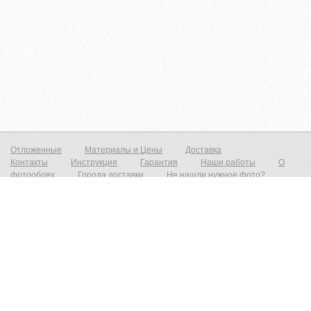
Отложенные
Материалы и Цены
Доставка
Контакты
Инструкция
Гарантия
Наши работы
О
фотообоях
Города доставки
Не нашли нужное фото?
Фотообои на стену
Постеры на стену
© zakagioboi.ru 2012-2025
Фотообои виниловые на флизелиновой основе от 790р./м2 Фреска на стену от 1390р./м2 Постеры от 590р./м2 Холст
от 1490р.м2 Фотообои и фрески на стену — это всегда прекрасный выход недорого сделать ваш интерьер новым и
не неповторимым! Создать прекрасный вид с морским пейзажем, уходящим в даль который расширит ваш
интерьер и предаст эффект дополнительного объёма. Все современные дизайнерские интерьеры не обходятся без
фотопринта на стене, даже небольшая вставка на стене преобразит и предаст индивидуальность любому
интерьеру. При необходимости есть возможность выбрать материал на любой вкус, от просто гладкого до