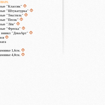
ОВАРА:
вые "Классик"
овые "Штукатурка"
вые "Текстиль"
вые "Песок"
вые "Лён"
вые "Фреска"
 винил "ДекоАрт"
яся
мага
амнике 1,6см.
амнике 4,0см.