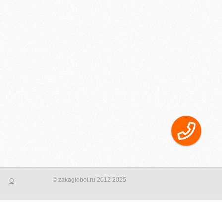
© zakagioboi.ru 2012-2025
О
орого сделать ваш интерьер новым и не неповторимым! Создать
фотопринта на стене, даже небольшая вставка на стене