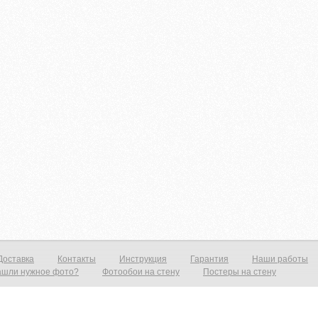
Доставка
Контакты
Инструкция
Гарантия
Наши работы
ашли нужное фото?
Фотообои на стену
Постеры на стену
тену от 1390р./м2 Постеры от 590р./м2 Холст от 1490р.м2 Фотообои и фрески на стену — это всегда прекрасный выход нед
рит ваш интерьер и предаст эффект дополнительного объёма. Все современные дизайнерские интерьеры не обходятся без 