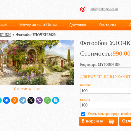
info@zakagioboi.ru
ные
Материалы и Цены
Доставка
Контакты
И
ЛОЧКИ
Фотообои УЛОЧКИ 3920
Фотообои УЛОЧК
Стоимость:
990.00
Код товара: MY100007180
ДЛЯ РАСЧЁТА ЦЕНЫ УКАЖИ
ширина
Увеличить фото
высота
Учитывать пропорции изобр