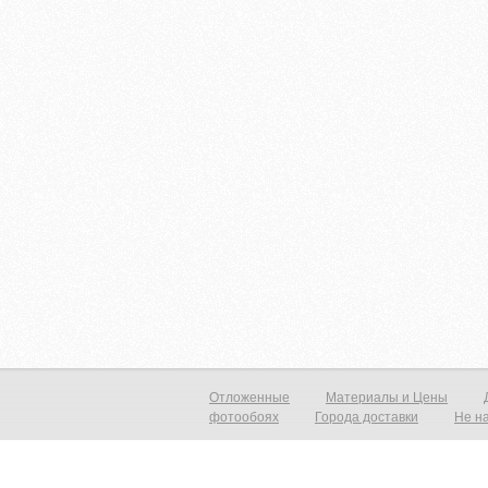
Отложенные
Материалы и Цены
фотообоях
Города доставки
Не н
Фотообои виниловые на флизелиновой основе от 790р./м2 Фреска на с
прекрасный вид с морским пейзажем, уходящим в даль который расши