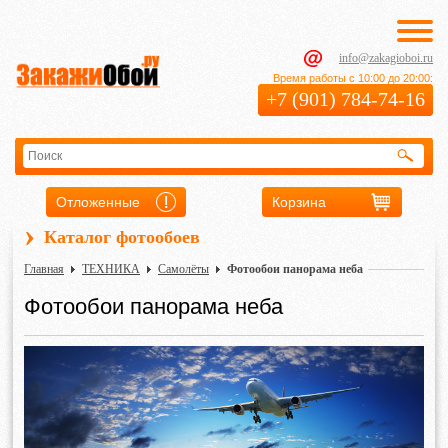
info@zakagioboi.ru
Время работы с 10:00 до 20:00:
+7 (901) 784-74-16
Отложенные
Корзина
›
Каталог фотообоев
Главная
ТЕХНИКА
Самолёты
Фотообои панорама неба
Фотообои панорама неба