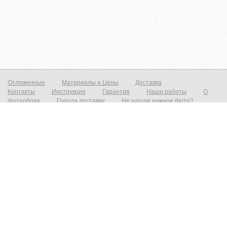
Отложенные
Материалы и Цены
Доставка
Контакты
Инструкция
Гарантия
Наши работы
О
фотообоях
Города доставки
Не нашли нужное фото?
Фотообои на стену
Постеры на стену
© zakagioboi.ru 2012-2025
Фотообои виниловые на флизелиновой основе от 790р./м2 Фреска на стену от 1390р./м2 Постеры от 590р./м2 Холст
от 1490р.м2 Фотообои и фрески на стену — это всегда прекрасный выход недорого сделать ваш интерьер новым и
не неповторимым! Создать прекрасный вид с морским пейзажем, уходящим в даль который расширит ваш
интерьер и предаст эффект дополнительного объёма. Все современные дизайнерские интерьеры не обходятся без
фотопринта на стене, даже небольшая вставка на стене преобразит и предаст индивидуальность любому
интерьеру. При необходимости есть возможность выбрать материал на любой вкус, от просто гладкого до
фактурного имитирующего штукатурку, фреску или живопись. Весь наш материал сертифицирован, износостойкий,
экологичный и пожаробезопасный. Высокопрочные чернила позволяют мыть фотообои на стене, и они не выгорают.