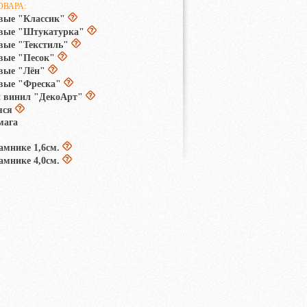
ОВАРА:
вые "Классик"
овые "Штукатурка"
вые "Текстиль"
вые "Песок"
вые "Лён"
вые "Фреска"
 винил "ДекоАрт"
яся
мага
амнике 1,6см.
амнике 4,0см.