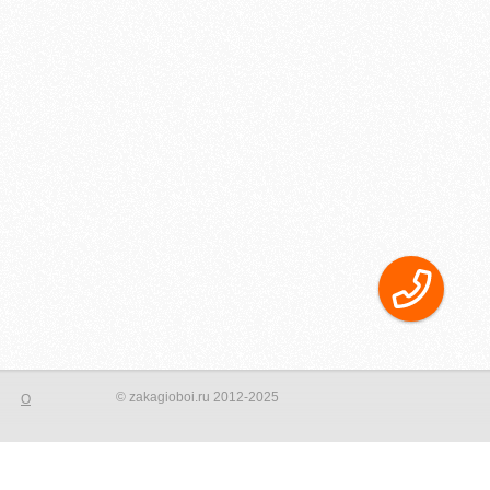
© zakagioboi.ru 2012-2025
О
орого сделать ваш интерьер новым и не неповторимым! Создать
фотопринта на стене, даже небольшая вставка на стене