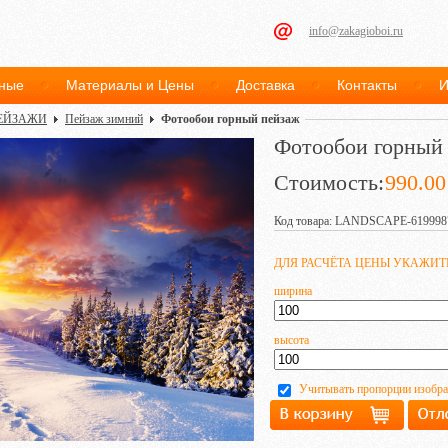
info@zakagioboi.ru
ные
Материалы и Цены
Доставка
Контакты
И
ЕЙЗАЖИ
Пейзаж зимний
Фотообои горный пейзаж
Фотообои горный
Стоимость:
990.00
Код товара: LANDSCAPE-619998
ДЛЯ РАСЧЁТА ЦЕНЫ УКАЖИ
ширина
высота
Учитывать пропорции изобр