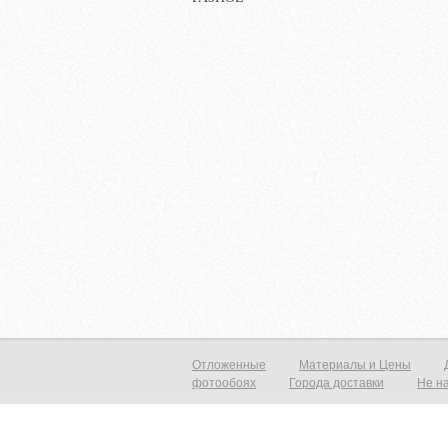
Отложенные
Материалы и Цены
фотообоях
Города доставки
Не н
Фотообои виниловые на флизелиновой основе от 790р./м2 Фреска на с
прекрасный вид с морским пейзажем, уходящим в даль который расши