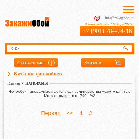
info@zakagioboi.ru
Время работы с 10:00 до 20:00:
+7 (901) 784-74-16
Отложенные
Корзина
›
Каталог фотообоев
Главная
ПАНОРАМЫ
Фотообои панорамные на стену флизелиновые, вы можете купить в
Москве недорого от 790р./м2
Первая
<<
1
2