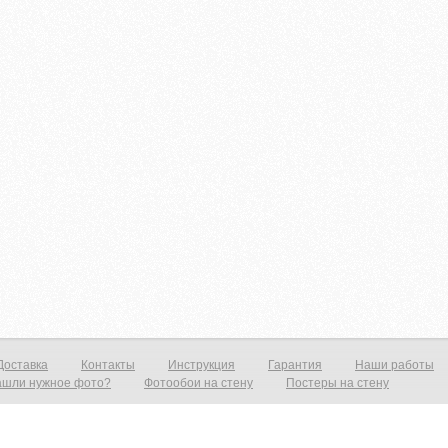
Доставка
Контакты
Инструкция
Гарантия
Наши работы
ашли нужное фото?
Фотообои на стену
Постеры на стену
тену от 1390р./м2 Постеры от 590р./м2 Холст от 1490р.м2 Фотообои и фрески на стену — это всегда прекрасный выход нед
рит ваш интерьер и предаст эффект дополнительного объёма. Все современные дизайнерские интерьеры не обходятся без 