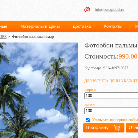
info@zakagioboi.ru
ные
Материалы и Цены
Доставка
Контакты
И
ОРЕ
Фотообои пальмы комар
Фотообои пальмы
Стоимость:
990.00
Код товара: SEA-109710377
ДЛЯ РАСЧЁТА ЦЕНЫ УКАЖИ
ширина
высота
Учитывать пропорции изобр