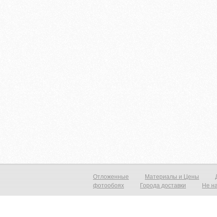
Отложенные
Материалы и Цены
фотообоях
Города доставки
Не н
Фотообои виниловые на флизелиновой основе от 790р./м2 Фреска на с
прекрасный вид с морским пейзажем, уходящим в даль который расши