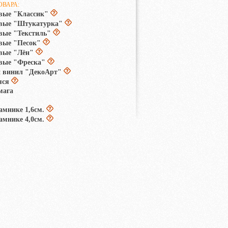
ОВАРА:
вые "Классик"
овые "Штукатурка"
вые "Текстиль"
вые "Песок"
вые "Лён"
вые "Фреска"
 винил "ДекоАрт"
яся
мага
амнике 1,6см.
амнике 4,0см.