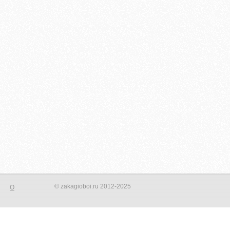
© zakagioboi.ru 2012-2025
О
орого сделать ваш интерьер новым и не неповторимым! Создать
фотопринта на стене, даже небольшая вставка на стене