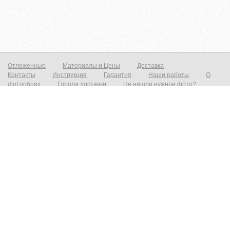
Отложенные
Материалы и Цены
Доставка
Контакты
Инструкция
Гарантия
Наши работы
О
фотообоях
Города доставки
Не нашли нужное фото?
Фотообои на стену
Постеры на стену
© zakagioboi.ru 2012-2025
Фотообои виниловые на флизелиновой основе от 790р./м2 Фреска на стену от 1390р./м2 Постеры от 590р./м2 Холст
от 1490р.м2 Фотообои и фрески на стену — это всегда прекрасный выход недорого сделать ваш интерьер новым и
не неповторимым! Создать прекрасный вид с морским пейзажем, уходящим в даль который расширит ваш
интерьер и предаст эффект дополнительного объёма. Все современные дизайнерские интерьеры не обходятся без
фотопринта на стене, даже небольшая вставка на стене преобразит и предаст индивидуальность любому
интерьеру. При необходимости есть возможность выбрать материал на любой вкус, от просто гладкого до
фактурного имитирующего штукатурку, фреску или живопись. Весь наш материал сертифицирован, износостойкий,
экологичный и пожаробезопасный. Высокопрочные чернила позволяют мыть фотообои на стене, и они не выгорают.
У нас есть большой каталог фресок с эксклюзивными изображениями и фотообои с фотографиями на любой вкус
и цвет. Все изображений высокого качества, которые позволяют печатать просто огромные размеры. Своё