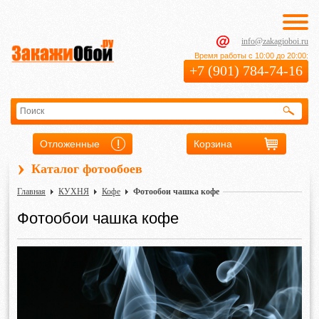
info@zakagioboi.ru
Время работы с 10:00 до 20:00:
+7 (901) 784-74-16
Отложенные
Корзина
›
Каталог фотообоев
Главная
КУХНЯ
Кофе
Фотообои чашка кофе
Фотообои чашка кофе