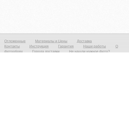
Отложенные
Материалы и Цены
Доставка
Контакты
Инструкция
Гарантия
Наши работы
О
фотообоях
Города доставки
Не нашли нужное фото?
Фотообои на стену
Постеры на стену
© zakagioboi.ru 2012-2025
Фотообои виниловые на флизелиновой основе от 790р./м2 Фреска на стену от 1390р./м2 Постеры от 590р./м2 Холст
от 1490р.м2 Фотообои и фрески на стену — это всегда прекрасный выход недорого сделать ваш интерьер новым и
не неповторимым! Создать прекрасный вид с морским пейзажем, уходящим в даль который расширит ваш
интерьер и предаст эффект дополнительного объёма. Все современные дизайнерские интерьеры не обходятся без
фотопринта на стене, даже небольшая вставка на стене преобразит и предаст индивидуальность любому
интерьеру. При необходимости есть возможность выбрать материал на любой вкус, от просто гладкого до
фактурного имитирующего штукатурку, фреску или живопись. Весь наш материал сертифицирован, износостойкий,
экологичный и пожаробезопасный. Высокопрочные чернила позволяют мыть фотообои на стене, и они не выгорают.
У нас есть большой каталог фресок с эксклюзивными изображениями и фотообои с фотографиями на любой вкус