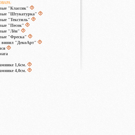
ОВАРА:
вые "Классик"
овые "Штукатурка"
вые "Текстиль"
вые "Песок"
вые "Лён"
вые "Фреска"
 винил "ДекоАрт"
яся
мага
амнике 1,6см.
амнике 4,0см.