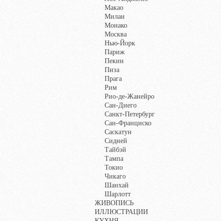
Макао
Милан
Монако
Москва
Нью-Йорк
Париж
Пекин
Пиза
Прага
Рим
Рио-де-Жанейро
Сан-Диего
Санкт-Петербург
Сан-Франциско
Саскатун
Сидней
Тайбэй
Тампа
Токио
Чикаго
Шанхай
Шарлотт
ЖИВОПИСЬ
ИЛЛЮСТРАЦИИ
КУХНЯ