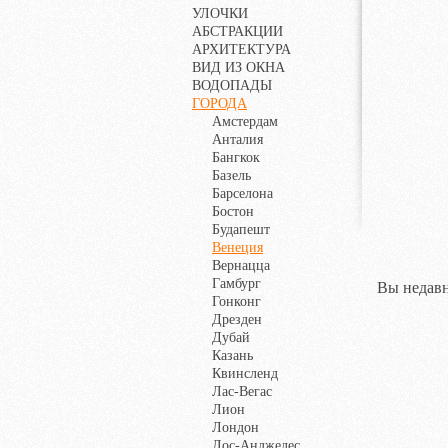
УЛОЧКИ
АБСТРАКЦИИ
АРХИТЕКТУРА
ВИД ИЗ ОКНА
ВОДОПАДЫ
ГОРОДА
Амстердам
Анталия
Бангкок
Базель
Барселона
Бостон
Будапешт
Венеция
Вернацца
Гамбург
Вы недавн
Гонконг
Дрезден
Дубай
Казань
Квинсленд
Лас-Вегас
Лион
Лондон
Лос-Анджелес