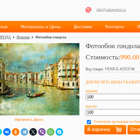
info@zakagioboi.ru
ные
Материалы и Цены
Доставка
Контакты
И
ОРОДА
Венеция
Фотообои гондола
Фотообои гондола
Стоимость:
990.00
Код товара: VENICE-45353740
ДЛЯ РАСЧЁТА ЦЕНЫ УКАЖИ
ширина
высота
Увеличить фото
Учитывать пропорции изобр