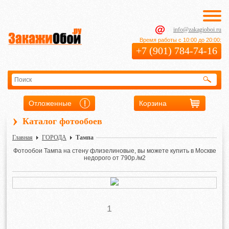
info@zakagioboi.ru
Время работы с 10:00 до 20:00:
+7 (901) 784-74-16
Отложенные
Корзина
›
Каталог фотообоев
Главная
ГОРОДА
Тампа
Фотообои Тампа на стену флизелиновые, вы можете купить в Москве
недорого от 790р./м2
1