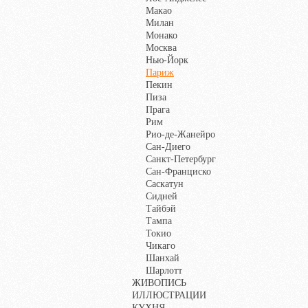
Макао
Милан
Монако
Москва
Нью-Йорк
Париж
Пекин
Пиза
Прага
Рим
Рио-де-Жанейро
Сан-Диего
Санкт-Петербург
Сан-Франциско
Саскатун
Сидней
Тайбэй
Тампа
Токио
Чикаго
Шанхай
Шарлотт
ЖИВОПИСЬ
ИЛЛЮСТРАЦИИ
КУХНЯ