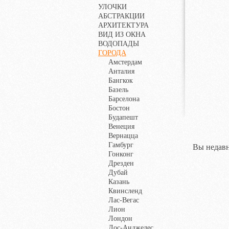
УЛОЧКИ
АБСТРАКЦИИ
АРХИТЕКТУРА
ВИД ИЗ ОКНА
ВОДОПАДЫ
ГОРОДА
Амстердам
Анталия
Бангкок
Базель
Барселона
Бостон
Будапешт
Венеция
Вернацца
Гамбург
Вы недавн
Гонконг
Дрезден
Дубай
Казань
Квинсленд
Лас-Вегас
Лион
Лондон
Лос-Анджелес