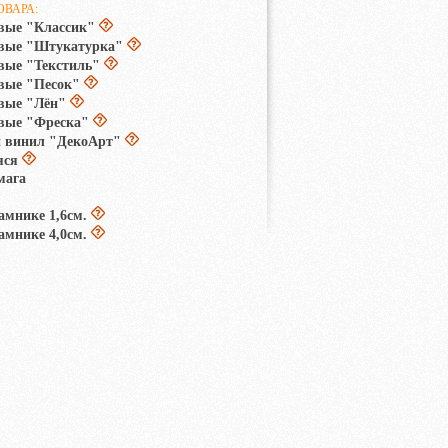
ОВАРА:
вые "Классик"
овые "Штукатурка"
вые "Текстиль"
вые "Песок"
вые "Лён"
вые "Фреска"
 винил "ДекоАрт"
яся
мага
амнике 1,6см.
амнике 4,0см.