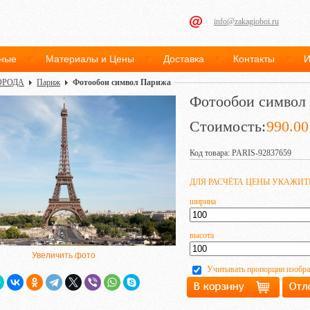
info@zakagioboi.ru
ные
Материалы и Цены
Доставка
Контакты
И
ОРОДА
Париж
Фотообои символ Парижа
Фотообои символ
Стоимость:
990.00
Код товара: PARIS-92837659
ДЛЯ РАСЧЁТА ЦЕНЫ УКАЖИ
ширина
высота
Увеличить фото
Учитывать пропорции изобр