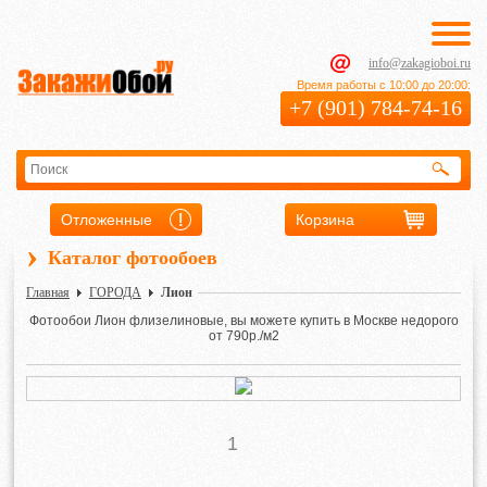
info@zakagioboi.ru
Время работы с 10:00 до 20:00:
+7 (901) 784-74-16
Отложенные
Корзина
›
Каталог фотообоев
Главная
ГОРОДА
Лион
Фотообои Лион флизелиновые, вы можете купить в Москве недорого
от 790р./м2
1