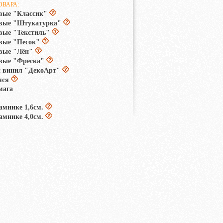
ОВАРА:
вые "Классик"
овые "Штукатурка"
вые "Текстиль"
вые "Песок"
вые "Лён"
вые "Фреска"
 винил "ДекоАрт"
яся
мага
амнике 1,6см.
амнике 4,0см.