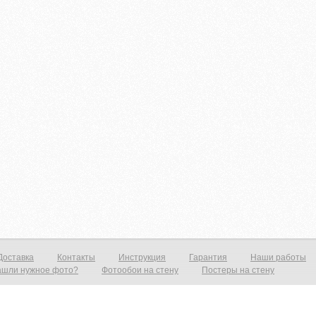
Доставка
Контакты
Инструкция
Гарантия
Наши работы
ашли нужное фото?
Фотообои на стену
Постеры на стену
тену от 1390р./м2 Постеры от 590р./м2 Холст от 1490р.м2 Фотообои и фрески на стену — это всегда прекрасный выход нед
рит ваш интерьер и предаст эффект дополнительного объёма. Все современные дизайнерские интерьеры не обходятся без 