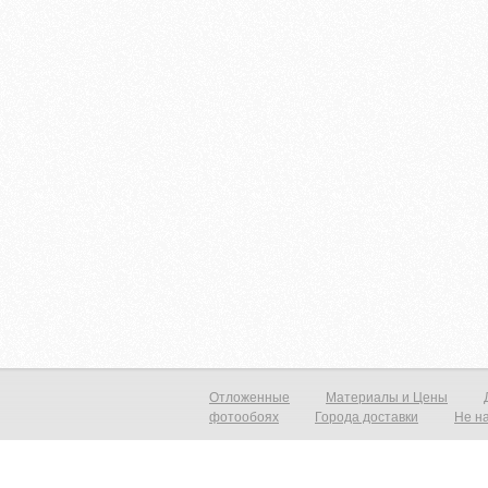
Отложенные
Материалы и Цены
фотообоях
Города доставки
Не н
Фотообои виниловые на флизелиновой основе от 790р./м2 Фреска на с
прекрасный вид с морским пейзажем, уходящим в даль который расши