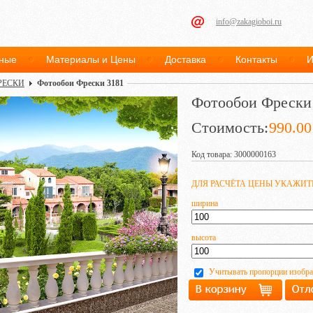
info@zakagioboi.ru
ные
Материалы и Цены
Доставка
Контакты
И
РЕСКИ
Фотообои Фрески 3181
Фотообои Фрески
Стоимость:
990.00
Код товара: 3000000163
ДЛЯ РАСЧЁТА ЦЕНЫ УКАЖИ
ширина
высота
Учитывать пропорции изобр