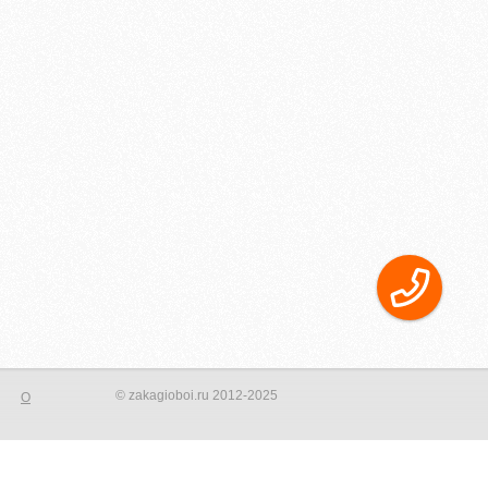
© zakagioboi.ru 2012-2025
О
орого сделать ваш интерьер новым и не неповторимым! Создать
фотопринта на стене, даже небольшая вставка на стене