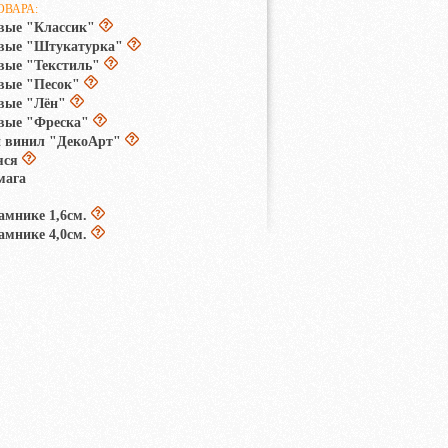
ОВАРА:
вые "Классик"
овые "Штукатурка"
вые "Текстиль"
вые "Песок"
вые "Лён"
вые "Фреска"
 винил "ДекоАрт"
яся
мага
амнике 1,6см.
амнике 4,0см.