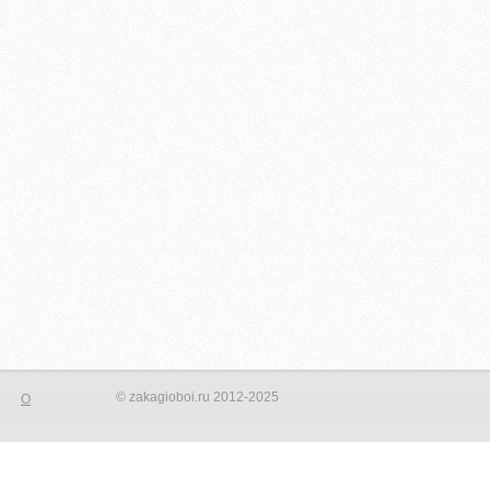
© zakagioboi.ru 2012-2025
О
орого сделать ваш интерьер новым и не неповторимым! Создать
фотопринта на стене, даже небольшая вставка на стене