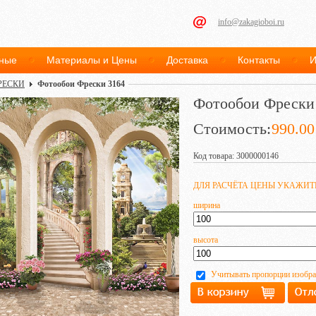
info@zakagioboi.ru
ные
Материалы и Цены
Доставка
Контакты
И
РЕСКИ
Фотообои Фрески 3164
Фотообои Фрески
Стоимость:
990.00
Код товара: 3000000146
ДЛЯ РАСЧЁТА ЦЕНЫ УКАЖИ
ширина
высота
Учитывать пропорции изобр