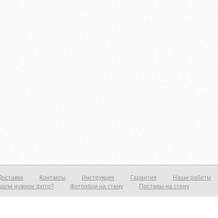
Доставка
Контакты
Инструкция
Гарантия
Наши работы
ашли нужное фото?
Фотообои на стену
Постеры на стену
тену от 1390р./м2 Постеры от 590р./м2 Холст от 1490р.м2 Фотообои и фрески на стену — это всегда прекрасный выход нед
рит ваш интерьер и предаст эффект дополнительного объёма. Все современные дизайнерские интерьеры не обходятся без 