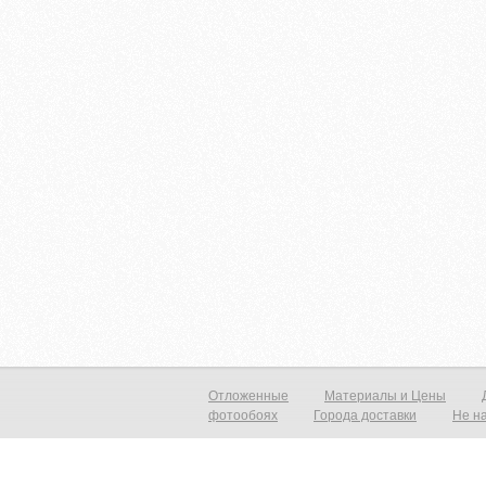
Отложенные
Материалы и Цены
фотообоях
Города доставки
Не н
Фотообои виниловые на флизелиновой основе от 790р./м2 Фреска на с
прекрасный вид с морским пейзажем, уходящим в даль который расши