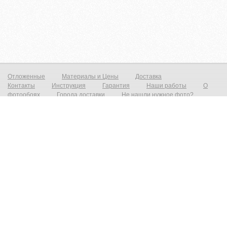
Отложенные
Материалы и Цены
Доставка
Контакты
Инструкция
Гарантия
Наши работы
О
фотообоях
Города доставки
Не нашли нужное фото?
Фотообои на стену
Постеры на стену
© zakagioboi.ru 2012-2025
Фотообои виниловые на флизелиновой основе от 790р./м2 Фреска на стену от 1390р./м2 Постеры от 590р./м2 Холст
от 1490р.м2 Фотообои и фрески на стену — это всегда прекрасный выход недорого сделать ваш интерьер новым и
не неповторимым! Создать прекрасный вид с морским пейзажем, уходящим в даль который расширит ваш
интерьер и предаст эффект дополнительного объёма. Все современные дизайнерские интерьеры не обходятся без
фотопринта на стене, даже небольшая вставка на стене преобразит и предаст индивидуальность любому
интерьеру. При необходимости есть возможность выбрать материал на любой вкус, от просто гладкого до
фактурного имитирующего штукатурку, фреску или живопись. Весь наш материал сертифицирован, износостойкий,
экологичный и пожаробезопасный. Высокопрочные чернила позволяют мыть фотообои на стене, и они не выгорают.
У нас есть большой каталог фресок с эксклюзивными изображениями и фотообои с фотографиями на любой вкус