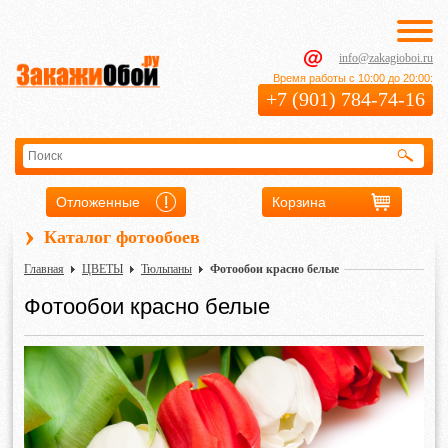
info@zakagioboi.ru
Время работы с 10:00 до 20:00:
+7 (901) 784-74-16
Отложенные
Корзина
›
Каталог фотообоев
Главная
ЦВЕТЫ
Тюльпаны
Фотообои красно белые
Фотообои красно белые