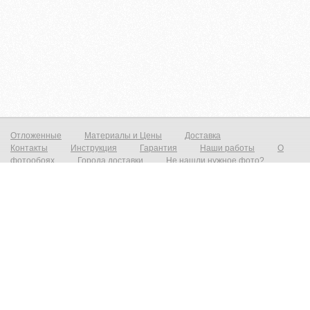
Отложенные
Материалы и Цены
Доставка
Контакты
Инструкция
Гарантия
Наши работы
О
фотообоях
Города доставки
Не нашли нужное фото?
Фотообои на стену
Постеры на стену
© zakagioboi.ru 2012-2025
Фотообои виниловые на флизелиновой основе от 790р./м2 Фреска на стену от 1390р./м2 Постеры от 590р./м2 Холст
от 1490р.м2 Фотообои и фрески на стену — это всегда прекрасный выход недорого сделать ваш интерьер новым и
не неповторимым! Создать прекрасный вид с морским пейзажем, уходящим в даль который расширит ваш
интерьер и предаст эффект дополнительного объёма. Все современные дизайнерские интерьеры не обходятся без
фотопринта на стене, даже небольшая вставка на стене преобразит и предаст индивидуальность любому
интерьеру. При необходимости есть возможность выбрать материал на любой вкус, от просто гладкого до
фактурного имитирующего штукатурку, фреску или живопись. Весь наш материал сертифицирован, износостойкий,