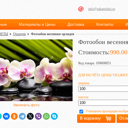
info@zakagioboi.ru
ные
Материалы и Цены
Доставка
Контакты
И
ВЕТЫ
Орхидеи
Фотообои весенняя орхидея
Фотообои весення
Стоимость:
990.00
Код товара: 109608851
ДЛЯ РАСЧЁТА ЦЕНЫ УКАЖИ
ширина
высота
Увеличить фото
Учитывать пропорции изобр