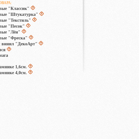
ОВАРА:
вые "Классик"
овые "Штукатурка"
вые "Текстиль"
вые "Песок"
вые "Лён"
вые "Фреска"
 винил "ДекоАрт"
яся
мага
амнике 1,6см.
амнике 4,0см.