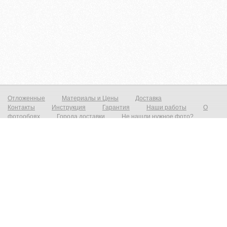
Отложенные
Материалы и Цены
Доставка
Контакты
Инструкция
Гарантия
Наши работы
О
фотообоях
Города доставки
Не нашли нужное фото?
Фотообои на стену
Постеры на стену
© zakagioboi.ru 2012-2025
Фотообои виниловые на флизелиновой основе от 790р./м2 Фреска на стену от 1390р./м2 Постеры от 590р./м2 Холст
от 1490р.м2 Фотообои и фрески на стену — это всегда прекрасный выход недорого сделать ваш интерьер новым и
не неповторимым! Создать прекрасный вид с морским пейзажем, уходящим в даль который расширит ваш
интерьер и предаст эффект дополнительного объёма. Все современные дизайнерские интерьеры не обходятся без
фотопринта на стене, даже небольшая вставка на стене преобразит и предаст индивидуальность любому
интерьеру. При необходимости есть возможность выбрать материал на любой вкус, от просто гладкого до
фактурного имитирующего штукатурку, фреску или живопись. Весь наш материал сертифицирован, износостойкий,