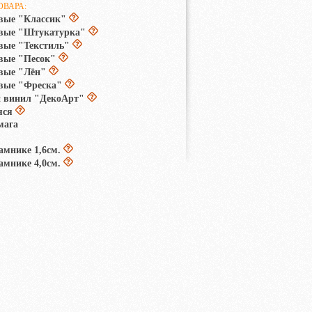
ОВАРА:
вые "Классик"
овые "Штукатурка"
вые "Текстиль"
вые "Песок"
вые "Лён"
вые "Фреска"
 винил "ДекоАрт"
яся
мага
амнике 1,6см.
амнике 4,0см.