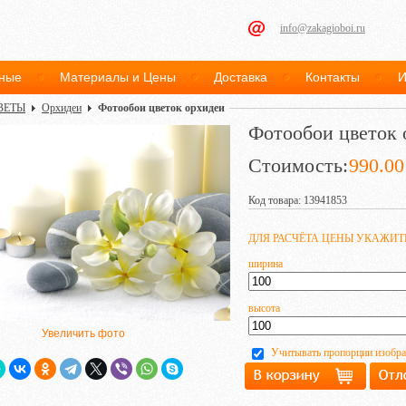
info@zakagioboi.ru
ные
Материалы и Цены
Доставка
Контакты
И
ВЕТЫ
Орхидеи
Фотообои цветок орхидеи
Фотообои цветок 
Стоимость:
990.00
Код товара: 13941853
ДЛЯ РАСЧЁТА ЦЕНЫ УКАЖИ
ширина
высота
Увеличить фото
Учитывать пропорции изобр