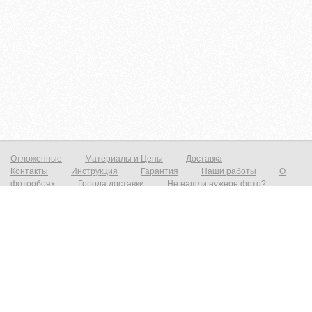
Отложенные
Материалы и Цены
Доставка
Контакты
Инструкция
Гарантия
Наши работы
О
фотообоях
Города доставки
Не нашли нужное фото?
Фотообои на стену
Постеры на стену
© zakagioboi.ru 2012-2025
Фотообои виниловые на флизелиновой основе от 790р./м2 Фреска на стену от 1390р./м2 Постеры от 590р./м2 Холст
от 1490р.м2 Фотообои и фрески на стену — это всегда прекрасный выход недорого сделать ваш интерьер новым и
не неповторимым! Создать прекрасный вид с морским пейзажем, уходящим в даль который расширит ваш
интерьер и предаст эффект дополнительного объёма. Все современные дизайнерские интерьеры не обходятся без
фотопринта на стене, даже небольшая вставка на стене преобразит и предаст индивидуальность любому