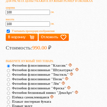
ДЛЯ РАСЧЁТА ЦЕНЫ УКАЖИТЕ НУЖНЫЙ РАЗМЕР В ОКОШКАХ
ширина
см.
высота
см.
Учитывать пропорции изображения
Стоимость:
990.00
₽
ВЫБЕРИТЕ НУЖНЫЙ ТИП ТОВАРА:
Фотообои флизелиновые "Классик"
Фотообои флизелиновые "Штукатурка"
Фотообои флизелиновые "Текстиль"
Фотообои флизелиновые "Песок"
Фотообои флизелиновые "Лён"
Фотообои флизелиновые "Фреска"
Фотообои бесшовный винил "ДекоАрт"
Плёнка самоклеющаяся
Плакат постерная бумага
Плакат холст