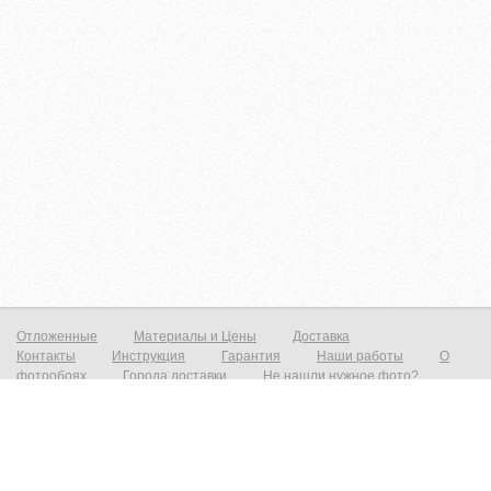
Отложенные
Материалы и Цены
Доставка
Контакты
Инструкция
Гарантия
Наши работы
О
фотообоях
Города доставки
Не нашли нужное фото?
Фотообои на стену
Постеры на стену
© zakagioboi.ru 2012-2025
Фотообои виниловые на флизелиновой основе от 790р./м2 Фреска на стену от 1390р./м2 Постеры от 590р./м2 Холст