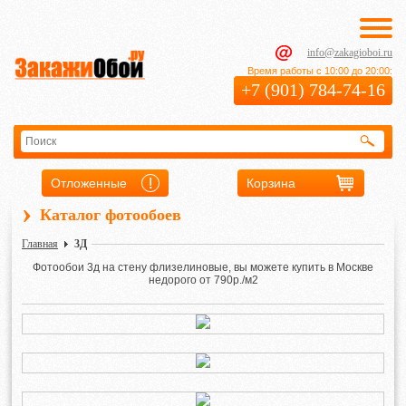
info@zakagioboi.ru
Время работы с 10:00 до 20:00:
+7 (901) 784-74-16
Отложенные
Корзина
›
Каталог фотообоев
Главная
3Д
Фотообои
3д
на стену флизелиновые, вы можете купить в Москве
недорого от 790р./м2